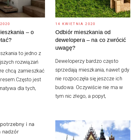
 2020
14 KWIETNIA 2020
eszkania – o
Odbiór mieszkania od
tać?
dewelopera – na co zwrócić
uwagę?
zkania to jedno z
Deweloperzy bardzo często
ejszych rozwiązań
sprzedają mieszkania, nawet gdy
ore chcą zamieszkać
nie rozpoczęła się jeszcze ich
resem.Często jest
budowa. Oczywiście nie ma w
rnatywa dla tych,
tym nic złego, a popyt,