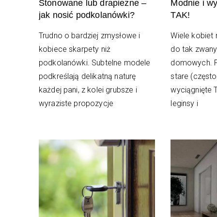
Stonowane lub drapieżne –
Modnie i w
jak nosić podkolanówki?
TAK!
Trudno o bardziej zmysłowe i
Wiele kobiet 
kobiece skarpety niż
do tak zwany
podkolanówki. Subtelne modele
domowych. P
podkreślają delikatną naturę
stare (często
każdej pani, z kolei grubsze i
wyciągnięte T
wyraziste propozycje
leginsy i