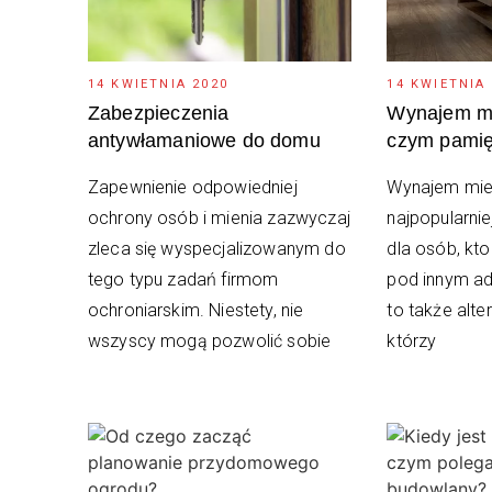
14 KWIETNIA 2020
14 KWIETNIA
Zabezpieczenia
Wynajem mi
antywłamaniowe do domu
czym pamię
Zapewnienie odpowiedniej
Wynajem mies
ochrony osób i mienia zazwyczaj
najpopularni
zleca się wyspecjalizowanym do
dla osób, kt
tego typu zadań firmom
pod innym ad
ochroniarskim. Niestety, nie
to także alte
wszyscy mogą pozwolić sobie
którzy