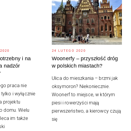
 2020
24 LUTEGO 2020
potrzebny i na
Woonerfy – przyszłość dróg
a nadzór
w polskich miastach?
?
Ulica do mieszkania – brzmi jak
jego praca nie
oksymoron? Niekoniecznie.
 tylko i wyłącznie
Woonerf to miejsce, w którym
a projektu
piesi i rowerzyści mają
 domu. Wielu
pierwszeństwo, a kierowcy czują
leca im także
się
ski