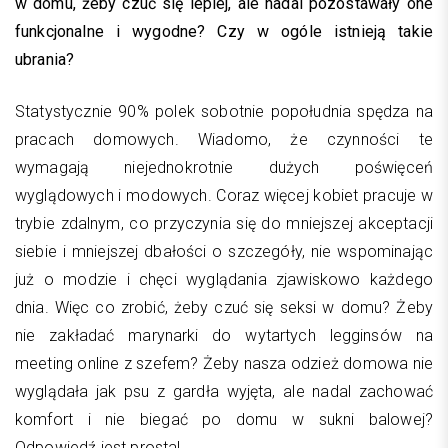
w domu, żeby czuć się lepiej, ale nadal pozostawały one
funkcjonalne i wygodne? Czy w ogóle istnieją takie
ubrania?
Statystycznie 90% polek sobotnie popołudnia spędza na
pracach domowych. Wiadomo, że czynności te
wymagają niejednokrotnie dużych poświęceń
wyglądowych i modowych. Coraz więcej kobiet pracuje w
trybie zdalnym, co przyczynia się do mniejszej akceptacji
siebie i mniejszej dbałości o szczegóły, nie wspominając
już o modzie i chęci wyglądania zjawiskowo każdego
dnia. Więc co zrobić, żeby czuć się seksi w domu? Żeby
nie zakładać marynarki do wytartych legginsów na
meeting online z szefem? Żeby nasza odzież domowa nie
wyglądała jak psu z gardła wyjęta, ale nadal zachować
komfort i nie biegać po domu w sukni balowej?
Odpowiedź jest prosta!