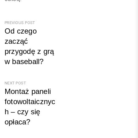
Nawigacja
PREVIOUS POST
Od czego
wpisu
zacząć
przygodę z grą
w baseball?
Previous
Post
NEXT POST
Montaż paneli
fotowoltaicznyc
h – czy się
opłaca?
Next
Post