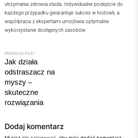
utrzymania zdrowia stada. Indywidualne podejście do
każdego przypadku gwarantuje sukces w hodowli, a
współpraca z ekspertami umożliwia optymalne
wykorzystanie dostępnych zasobów.
Nawigacja
PREVIOUS POST
Jak działa
wpisu
odstraszacz na
myszy –
skuteczne
rozwiązania
Previous
Post
Dodaj komentarz
Musisz się
zalogować
, aby móc dodać komentarz.