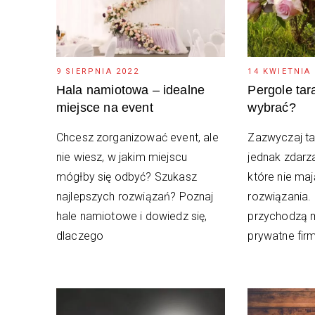
9 SIERPNIA 2022
14 KWIETNIA
Hala namiotowa – idealne
Pergole tar
miejsce na event
wybrać?
Chcesz zorganizować event, ale
Zazwyczaj ta
nie wiesz, w jakim miejscu
jednak zdarza
mógłby się odbyć? Szukasz
które nie maj
najlepszych rozwiązań? Poznaj
rozwiązania
hale namiotowe i dowiedz się,
przychodzą m
dlaczego
prywatne firm