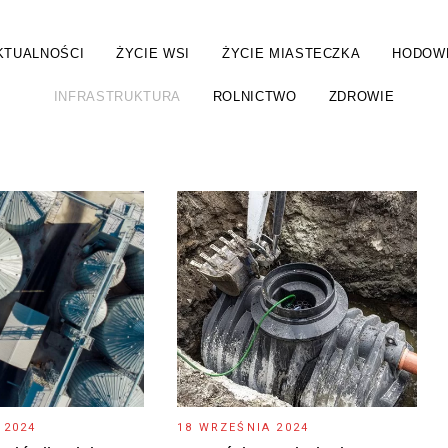
KTUALNOŚCI
ŻYCIE WSI
ŻYCIE MIASTECZKA
HODOW
INFRASTRUKTURA
ROLNICTWO
ZDROWIE
 2024
18 WRZEŚNIA 2024