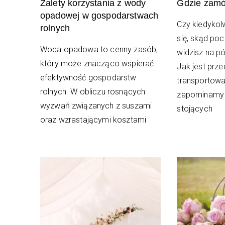
Zalety korzystania z wody
Gdzie zamów
opadowej w gospodarstwach
Czy kiedykol
rolnych
się, skąd poc
Woda opadowa to cenny zasób,
widzisz na p
który może znacząco wspierać
Jak jest prz
efektywność gospodarstw
transportow
rolnych. W obliczu rosnących
zapominamy 
wyzwań związanych z suszami
stojących
oraz wzrastającymi kosztami