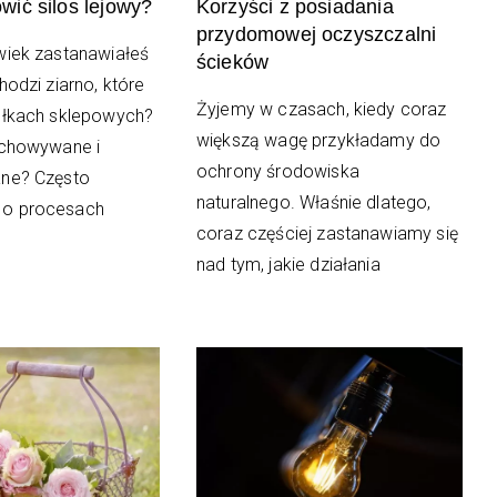
ić silos lejowy?
Korzyści z posiadania
przydomowej oczyszczalni
wiek zastanawiałeś
ścieków
hodzi ziarno, które
Żyjemy w czasach, kiedy coraz
ółkach sklepowych?
większą wagę przykładamy do
echowywane i
ochrony środowiska
ane? Często
naturalnego. Właśnie dlatego,
o procesach
coraz częściej zastanawiamy się
nad tym, jakie działania