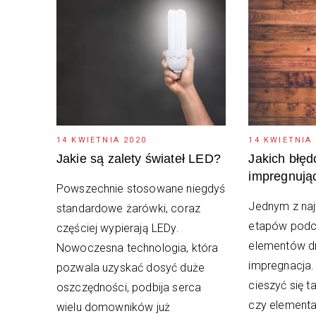
14 KWIETNIA 2020
14 KWIETNIA
Jakie są zalety świateł LED?
Jakich błęd
impregnują
Powszechnie stosowane niegdyś
Jednym z naj
standardowe żarówki, coraz
etapów podc
częściej wypierają LEDy.
elementów dr
Nowoczesna technologia, która
impregnacja.
pozwala uzyskać dosyć duże
cieszyć się 
oszczędności, podbija serca
czy elementa
wielu domowników już