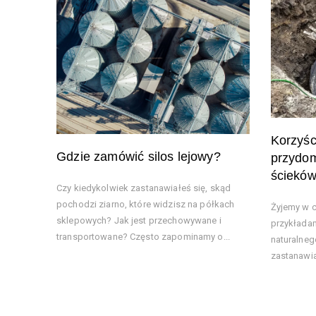
Korzyśc
Gdzie zamówić silos lejowy?
przydom
ściekó
Czy kiedykolwiek zastanawiałeś się, skąd
pochodzi ziarno, które widzisz na półkach
Żyjemy w c
sklepowych? Jak jest przechowywane i
przykłada
transportowane? Często zapominamy o...
naturalneg
zastanawia