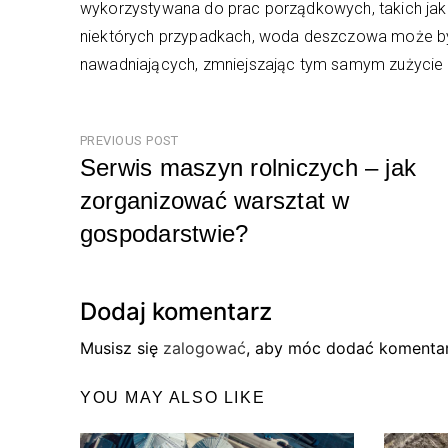
wykorzystywana do prac porządkowych, takich ja
niektórych przypadkach, woda deszczowa może b
nawadniających, zmniejszając tym samym zużycie 
Nawigacja
PREVIOUS POST
Serwis maszyn rolniczych – jak
wpisu
zorganizować warsztat w
gospodarstwie?
Previous
Post
Dodaj komentarz
Musisz się
zalogować
, aby móc dodać komentar
YOU MAY ALSO LIKE