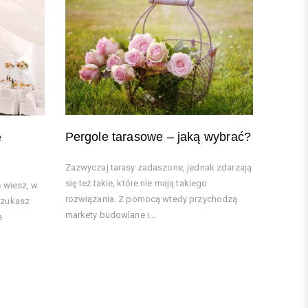
Pergole tarasowe – jaką wybrać?
e
Zazwyczaj tarasy zadaszone, jednak zdarzają
się też takie, które nie mają takiego
e wiesz, w
rozwiązania. Z pomocą wtedy przychodzą
Szukasz
markety budowlane i...
e