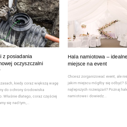
i z posiadania
Hala namiotowa – idealn
owej oczyszczalni
miejsce na event
w
Chcesz zorganizować event, ale ni
jakim miejscu mógłby się odbyć? 
zasach, kiedy coraz większą wagę
najlepszych rozwiązań? Poznaj hal
my do ochrony środowiska
namiotowe i dowiedz...
o. Właśnie dlatego, coraz częściej
my się nad tym,...