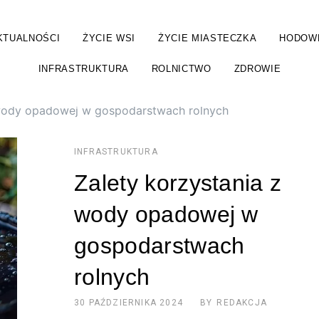
KTUALNOŚCI
ŻYCIE WSI
ŻYCIE MIASTECZKA
HODOW
INFRASTRUKTURA
ROLNICTWO
ZDROWIE
 wody opadowej w gospodarstwach rolnych
INFRASTRUKTURA
Zalety korzystania z
wody opadowej w
gospodarstwach
rolnych
30 PAŹDZIERNIKA 2024
BY
REDAKCJA