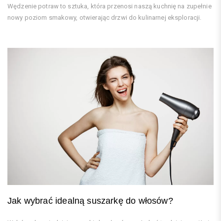
Wędzenie potraw to sztuka, która przenosi naszą kuchnię na zupełnie
nowy poziom smakowy, otwierając drzwi do kulinarnej eksploracji.
Jak wybrać idealną suszarkę do włosów?