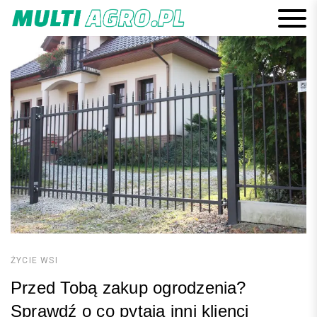
Skip
to
content
ŻYCIE WSI
Przed Tobą zakup ogrodzenia?
Sprawdź o co pytają inni klienci