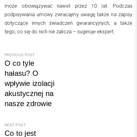
może obowiązywać nawet przez 10 lat. Podczas
podpisywania umowy zwracajmy uwagę także na zapisy
dotyczące innych świadczeń gwarancyjnych, a także
tego, co się do nich nie zalicza – sugeruje ekspert.
Nawigacja
PREVIOUS POST
O co tyle
wpisu
hałasu? O
wpływie izolacji
akustycznej na
nasze zdrowie
Previous
Post
NEXT POST
Co to jest