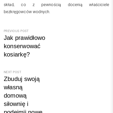
skład, co z pewnością docenią właściciele
bezkręgowców wodnych.
Nawigacja
PREVIOUS POST
Jak prawidłowo
wpisu
konserwować
kosiarkę?
Previous
Post
NEXT POST
Zbuduj swoją
własną
domową
siłownię i
podejmij nowe