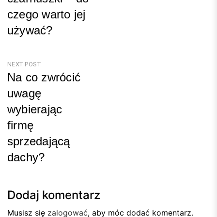
czego warto jej
używać?
Previous
Post
NEXT POST
Na co zwrócić
uwagę
wybierając
firmę
sprzedającą
dachy?
Next
Post
Dodaj komentarz
Musisz się
zalogować
, aby móc dodać komentarz.