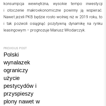
konsumpcja wewnętrzna, wysokie tempo inwestycji
i otoczenie makroekonomiczne powinny ją wspierać.
Nawet jeżeli PKB będzie rosło wolniej niż w 2019 roku, to
i tak pozwoli osiągnąć pozytywną dynamikę na rynku
leasingowym – prognozuje Mariusz Włodarczyk.
Nawigacja
PREVIOUS POST
Polski
wpisu
wynalazek
ograniczy
użycie
pestycydów i
przyspieszy
plony nawet w